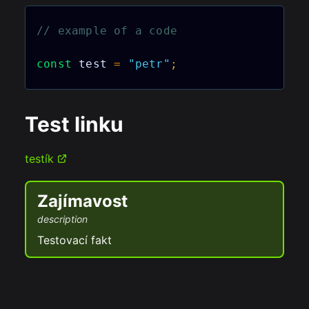
// example of a code
const
 test 
=
"petr"
;
Test linku
testík
Zajímavost
description
Testovací fakt